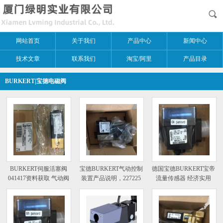
网站首页
关于我们
产品中心
新闻中心
技术文章
联系我们
淘宝/阿里
产品目录
BURKERT|宝德电磁阀
BURKERT伺服活塞阀
宝德BURKERT气动控制
德国宝德BURKERT宝帝
041417资料获取 气动阀
装置产品说明，227225
流量传感器 经济实用
自动化软件