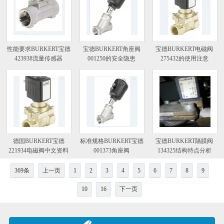
性能要求BURKERT宝德
宝德BURKERT角座阀
宝德BURKERT电磁阀
423938流量传感器
001250的安全隐患
275432的使用注意
德国BURKERT宝德
标准规格BURKERT宝德
宝德BURKERT隔膜阀
221934电磁阀中文资料
001373角座阀
134325结构特点分析
369条
上一页
1
2
3
4
5
6
7
8
9
10
16
下一页