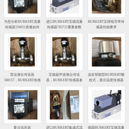
为您分析BURKERT流量
进口BURKERT宝德流量
BURKERT宝得电导率传
传感器556051质量如何
传感器783721重要参数
感器性能要求
雷达液位传送器
宝德超声波液位传送
这款智能型BUREKRT螺
560157，BURKERT传感
器，BURKERT传感器参
纹式，显示温度传感器
器
数
要点信息选
进口BURKERT集成式流
德国BURKERT宝德流量