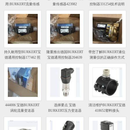
用:BURKERT流量传感
量传感器423982
控制器331254技术说明
器测量
节水控制器
持久耐用型BURKERT宝
隆重推出德国BURKERT
带您了解BURKERT液位
德通用控制器177462 照
宝德通用控制器204639
测量仪的正确操作方式
明控制器
节水控制器
液体闪烁计数仪
444006 宝德BURKERT
选择要点 宝德
清洁维护BURKERT宝德
涡轮流量变送器
BURKERT压力变送器
418652塑料接头
569495